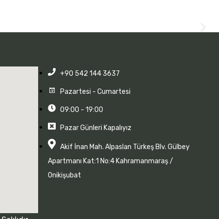
+90 542 144 3637
Pazartesi - Cumartesi
09:00 - 19:00
Pazar Günleri Kapalıyız
Akif İnan Mah. Alpaslan Türkeş Blv. Gülbey
Apartmanı Kat:1 No:4 Kahramanmaraş /
Onikişubat