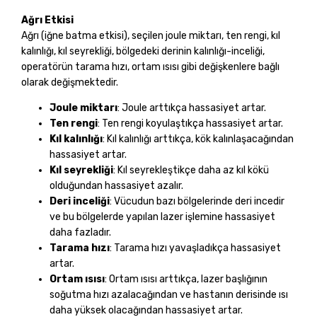
Ağrı Etkisi
Ağrı (iğne batma etkisi), seçilen joule miktarı, ten rengi, kıl
kalınlığı, kıl seyrekliği, bölgedeki derinin kalınlığı-inceliği,
operatörün tarama hızı, ortam ısısı gibi değişkenlere bağlı
olarak değişmektedir.
Joule miktarı
: Joule arttıkça hassasiyet artar.
Ten rengi
: Ten rengi koyulaştıkça hassasiyet artar.
Kıl kalınlığı
: Kıl kalınlığı arttıkça, kök kalınlaşacağından
hassasiyet artar.
Kıl seyrekliği
: Kıl seyrekleştikçe daha az kıl kökü
olduğundan hassasiyet azalır.
Deri inceliği
: Vücudun bazı bölgelerinde deri incedir
ve bu bölgelerde yapılan lazer işlemine hassasiyet
daha fazladır.
Tarama hızı
: Tarama hızı yavaşladıkça hassasiyet
artar.
Ortam ısısı
: Ortam ısısı arttıkça, lazer başlığının
soğutma hızı azalacağından ve hastanın derisinde ısı
daha yüksek olacağından hassasiyet artar.